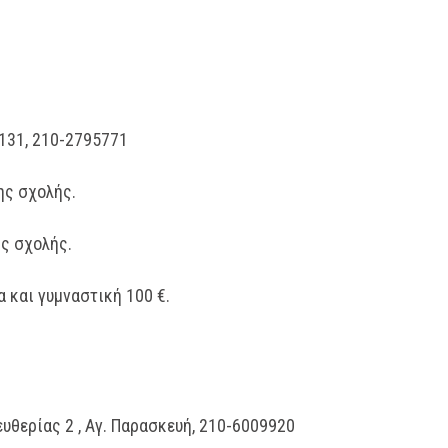
5131, 210-2795771
ης σχολής.
ης σχολής.
α και γυμναστική 100 €.
υθερίας 2 ,
Αγ. Παρασκευή
, 210-6009920